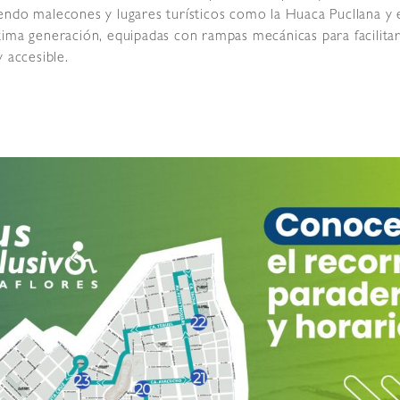
endo malecones y lugares turísticos como la Huaca Pucllana y 
tima generación, equipadas con rampas mecánicas para facilit
 accesible.