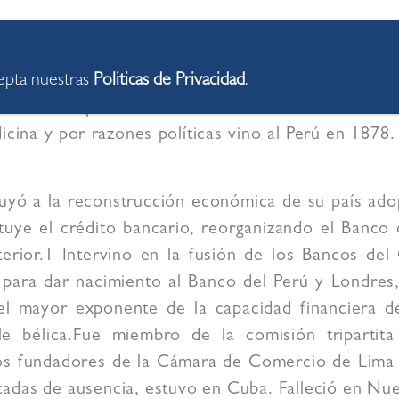
 a José Payán, quien pasó largos años de su vida
cepta nuestras
Politicas de Privacidad
.
de la vida económica del Perú después de la catást
valiosísimo para el desarrollo de las industrias n
cina y por razones políticas vino al Perú en 1878
buyó a la reconstrucción económica de su país ado
uye el crédito bancario, reorganizando el Banco 
terior.1 Intervino en la fusión de los Bancos de
para dar nacimiento al Banco del Perú y Londres,
n el mayor exponente de la capacidad financiera d
le bélica.Fue miembro de la comisión triparti
os fundadores de la Cámara de Comercio de Lima y
cadas de ausencia, estuvo en Cuba. Falleció en Nue