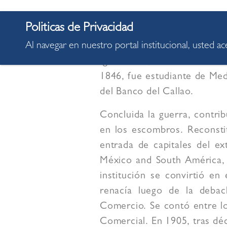
Se denomina así en homenaje
Al navegar en nuestro portal institucional, usted a
muchísimo al resurgimiento 
Igualmente, su talento fue 
1846, fue estudiante de Medi
del Banco del Callao.
Concluida la guerra, contri
en los escombros. Reconstit
entrada de capitales del ex
México and South América, 
institución se convirtió e
renacía luego de la debac
Comercio. Se contó entre l
Comercial. En 1905, tras dé