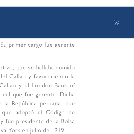
 entre nosotros y contribuyó
rofe de la guerra con Chile.
acionales. Nacido en Cuba en
. Su primer cargo fue gerente
ptivo, que se hallaba sumido
del Callao y favoreciendo la
l Callao y el London Bank of
 del que fue gerente. Dicha
e la República peruana, que
ta que adoptó el Código de
 fue presidente de la Bolsa
va York en julio de 1919.