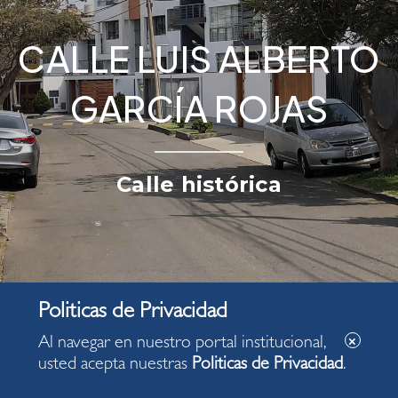
CALLE LUIS ALBERTO
GARCÍA ROJAS
Calle histórica
Al navegar en nuestro portal institucional,
usted acepta nuestras
Politicas de Privacidad
.