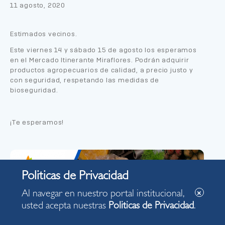
11 agosto, 2020
Estimados vecinos.
Este viernes 14 y sábado 15 de agosto los esperamos
en el Mercado Itinerante Miraflores. Podrán adquirir
productos agropecuarios de calidad, a precio justo y
con seguridad, respetando las medidas de
bioseguridad.
¡Te esperamos!
Al navegar en nuestro portal institucional,
usted acepta nuestras
Politicas de Privacidad
.