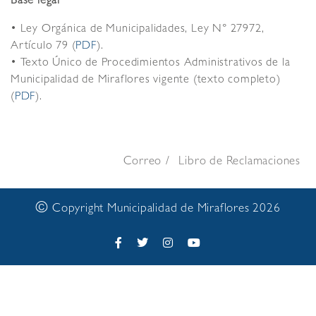
Base legal
• Ley Orgánica de Municipalidades, Ley N° 27972,
Artículo 79 (
PDF
).
• Texto Único de Procedimientos Administrativos de la
Municipalidad de Miraflores vigente (texto completo)
(
PDF
).
Correo
Libro de Reclamaciones
©
Copyright Municipalidad de Miraflores 2026