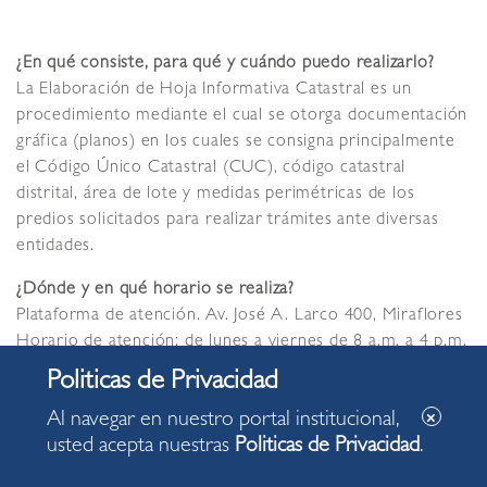
¿En qué consiste, para qué y cuándo puedo realizarlo?
La Elaboración de Hoja Informativa Catastral es un
procedimiento mediante el cual se otorga documentación
gráfica (planos) en los cuales se consigna principalmente
el Código Único Catastral (CUC), código catastral
distrital, área de lote y medidas perimétricas de los
predios solicitados para realizar trámites ante diversas
entidades.
¿Dónde y en qué horario se realiza?
Plataforma de atención. Av. José A. Larco 400, Miraflores
Horario de atención: de lunes a viernes de 8 a.m. a 4 p.m.
¿Quién puede efectuarlo?
El o los propietarios o su representante debidamente
Al navegar en nuestro portal institucional,
autorizado.
usted acepta nuestras
Politicas de Privacidad
.
¿Qué se necesita para realizarlo?