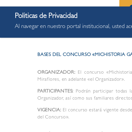
Al navegar en nuestro portal institucional, usted a
BASES DEL CONCURSO «MICHISTORIA GA
ORGANIZADOR:
El concurso «Michistoria
Miraflores, en adelante «el Organizador».
PARTICIPANTES:
Podrán participar todas l
Organizador, así como sus familiares directo
VIGENCIA:
El concurso estará vigente desde 
del Concurso».