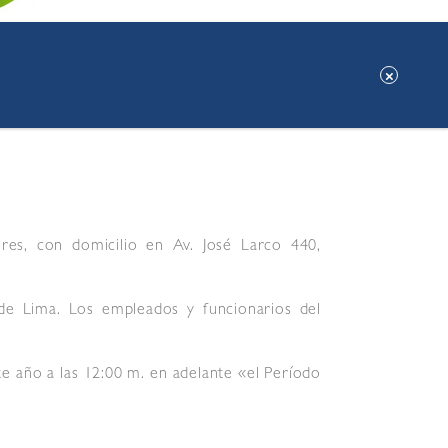
res, con domicilio en Av. José Larco 440,
de Lima. Los empleados y funcionarios del
te año a las 12:00 m. en adelante «el Período