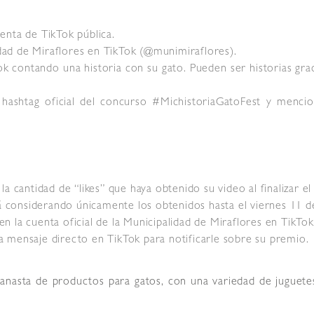
enta de TikTok pública.
lidad de Miraflores en TikTok (@munimiraflores).
ok contando una historia con su gato. Pueden ser historias grac
l hashtag oficial del concurso #MichistoriaGatoFest y mencio
la cantidad de “likes” que haya obtenido su video al finalizar 
rá considerando únicamente los obtenidos hasta el viernes 11 d
 la cuenta oficial de la Municipalidad de Miraflores en TikTok 
 mensaje directo en TikTok para notificarle sobre su premio.
canasta de productos para gatos, con una variedad de juguetes