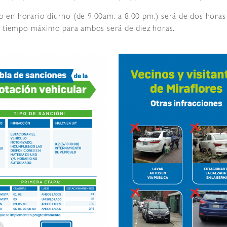
en horario diurno (de 9.00am. a 8.00 pm.) será de dos horas p
el tiempo máximo para ambos será de diez horas.