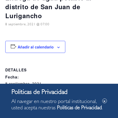
distrito de San Juan de
Lurigancho
8 septiembre, 2021 @ 07:00
Añadir al calendario
DETALLES
Fecha:
8 septiembre, 2021
Hora:
07:00
Al navegar en nuestro portal institucional,
Categoría del Evento:
usted acepta nuestras
Politicas de Privacidad
.
Alcaldia