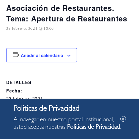
Asociación de Restaurantes.
Tema: Apertura de Restaurantes
23 febrero, 2021 @ 10:00
Añadir al calendario
DETALLES
Fecha:
23 febrero, 2021
Hora:
10:00
Al navegar en nuestro portal institucional,
Categoría del Evento:
usted acepta nuestras
Politicas de Privacidad
.
Alcaldia