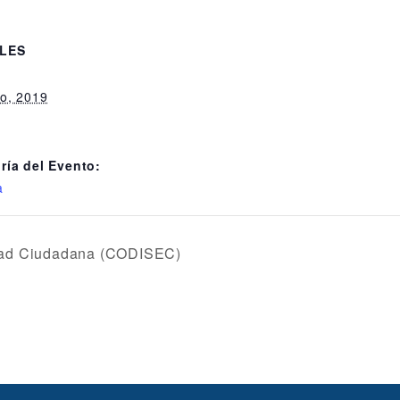
LES
:
o, 2019
ría del Evento:
a
idad Ciudadana (CODISEC)