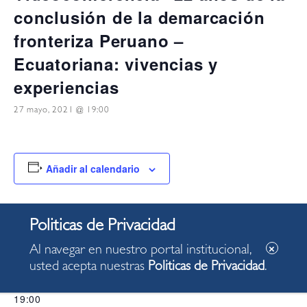
conclusión de la demarcación
fronteriza Peruano –
Ecuatoriana: vivencias y
experiencias
27 mayo, 2021 @ 19:00
Añadir al calendario
DETALLES
Fecha:
Al navegar en nuestro portal institucional,
27 mayo, 2021
usted acepta nuestras
Politicas de Privacidad
.
Hora:
19:00