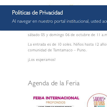
Al navegar en nuestro portal institucional, usted a
Estimados vecinos miraflorinos, los invitamos
sábado 05 y domingo 06 de octubre de 11 a.m.
La entrada es de 10 soles. Niños hasta 12 año
comunidad de Tamtamaco – Puno.
¡Los esperamos!
Agenda de la Feria