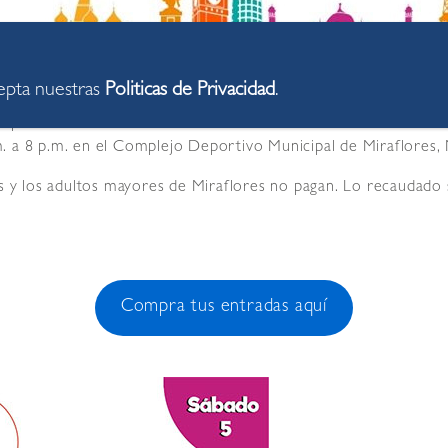
cepta nuestras
Politicas de Privacidad
.
 a pasar un fin de semana diferente en la Feria Internacional P
 a 8 p.m. en el Complejo Deportivo Municipal de Miraflores,
s y los adultos mayores de Miraflores no pagan. Lo recaudado se
Compra tus entradas aquí