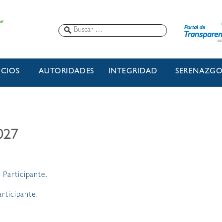
ICIOS
AUTORIDADES
INTEGRIDAD
SERENAZG
027
 Participante.
rticipante.