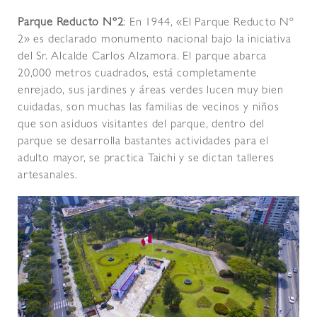
Parque Reducto Nº2
: En 1944, «El Parque Reducto Nº
2» es declarado monumento nacional bajo la iniciativa
del Sr. Alcalde Carlos Alzamora. El parque abarca
20,000 metros cuadrados, está completamente
enrejado, sus jardines y áreas verdes lucen muy bien
cuidadas, son muchas las familias de vecinos y niños
que son asiduos visitantes del parque, dentro del
parque se desarrolla bastantes actividades para el
adulto mayor, se practica Taichi y se dictan talleres
artesanales.