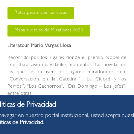
Rutas peatonales turísticas
Mapa turistico de Miraflores 2023
Literatour Mario Vargas Llosa
Recorrido por los lugares donde el premio Nobel de
Literatura vivió inolvidables momentos. Las novelas en
las que se incluyen los lugares miraflorinos son:
“Conversación en la Catedral”, “La Ciudad y los
Perros”, “Los Cachorros”, “Día Domingo – Los Jefes”,
entre otras.
Enlace:
https://www.facebook.com/culturamiraflores/videos/295
navegar en nuestro portal institucional, usted acepta nues
iticas de Privacidad
.
Miraflores Ecológico