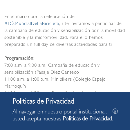
En el marco por la celebración del
#DíaMundialDeLaBicicleta
, ? te invitamos a participar de
la campaña de educación y sensibilización por la movilidad
sostenible y la micromovilidad. Para ello hemos
preparado un full day de diversas actividades para ti.
Programación:
7:00 a.m. a 9:00 a.m. Campaña de educación y
sensibilización (Pasaje Diez Canseco
11:00 a.m. a 1:00 p.m. Minibikers (Colegio Espejo
Marroquín
11:30 a.m. a 1:30 p.m. Campaña de educación y
sensibilización (Av. Larco con Diez
Canseco/Schell/Benavides/28 de julio/José Gonzales/Larco
Al navegar en nuestro portal institucional,
Mar
usted acepta nuestras
Politicas de Privacidad
.
3:00 p.m. Biciferia – Campaña de educación y
sensibilización (Pasaje Diez Canseco