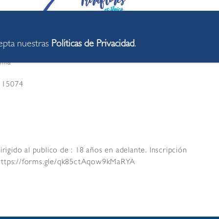
cepta nuestras
Politicas de Privacidad
.
lla
s 15074
rigido al publico de : 18 años en adelante. Inscripción
s: https://forms.gle/qk85ctAqow9kMaRYA