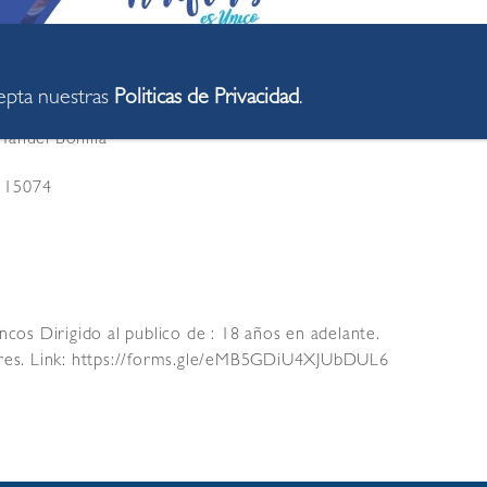
cepta nuestras
Politicas de Privacidad
.
anuel Bonilla
s 15074
ncos Dirigido al publico de : 18 años en adelante.
lores. Link: https://forms.gle/eMB5GDiU4XJUbDUL6