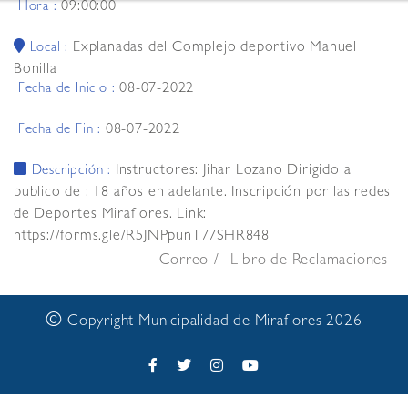
09:00:00
Hora :
Explanadas del Complejo deportivo Manuel
Local :
Bonilla
08-07-2022
Fecha de Inicio :
08-07-2022
Fecha de Fin :
Instructores: Jihar Lozano Dirigido al
Descripción :
publico de : 18 años en adelante. Inscripción por las redes
de Deportes Miraflores. Link:
https://forms.gle/R5JNPpunT77SHR848
Correo
Libro de Reclamaciones
©
Copyright Municipalidad de Miraflores 2026