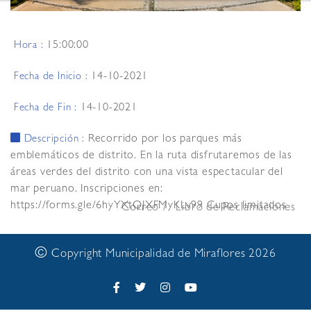
15:00:00
Hora :
14-10-2021
Fecha de Inicio :
14-10-2021
Fecha de Fin :
Recorrido por los parques más
Descripción :
emblemáticos de distrito. En la ruta disfrutaremos de las
áreas verdes del distrito con una vista espectacular del
mar peruano. Inscripciones en:
https://forms.gle/6hyYXtQJXFMyKLv99 Cupos limitados
Correo
Libro de Reclamaciones
©
Copyright Municipalidad de Miraflores 2026