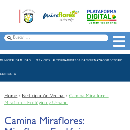
MUNICIPALIDAD
CIUDAD
SERVICIOS
AUTORIDADES
INTEGRIDAD
SERENAZGO
DIRECTORIO
CONTACTO
Home
/
Participación Vecinal
/
Camina Miraflores:
Miraflores Ecológico y Urbano
Camina Miraflores: