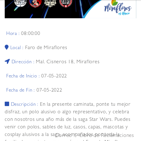
08:00:00
Hora :
Faro de Miraflores
Local :
Mal. Cisneros 18, Miraflores
Dirección :
07-05-2022
Fecha de Inicio :
07-05-2022
Fecha de Fin :
En la presente caminata, ponte tu mejor
Descripción :
disfraz, un polo alusivo o algo representativo, y celebra
con nosotros una año más de la saga Star Wars. Puedes
venir con polos, sables de luz, casos, capas, mascotas y
cosplay alusivos a la saga, acompañados por toda la
Correo
Libro de Reclamaciones