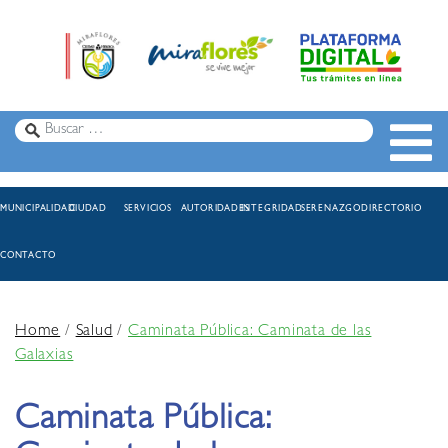
MUNICIPALIDAD
CIUDAD
SERVICIOS
AUTORIDADES
INTEGRIDAD
SERENAZGO
DIRECTORIO
CONTACTO
Home
/
Salud
/
Caminata Pública: Caminata de las
Galaxias
Caminata Pública: