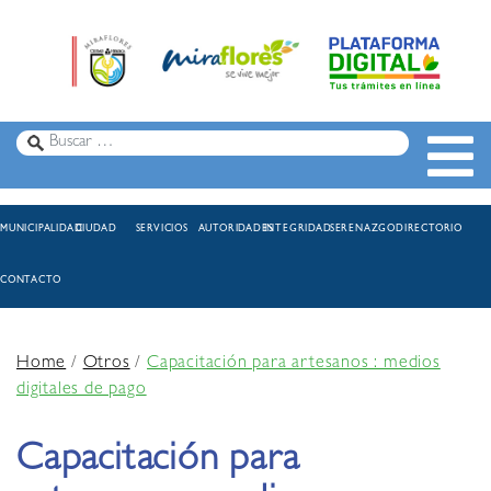
MUNICIPALIDAD
CIUDAD
SERVICIOS
AUTORIDADES
INTEGRIDAD
SERENAZGO
DIRECTORIO
CONTACTO
Home
/
Otros
/
Capacitación para artesanos : medios
digitales de pago
Capacitación para