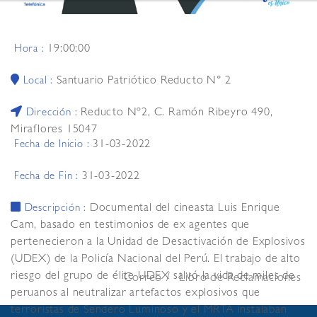
19:00:00
Hora :
Santuario Patriótico Reducto N° 2
Local :
Reducto Nº2, C. Ramón Ribeyro 490,
Dirección :
Miraflores 15047
31-03-2022
Fecha de Inicio :
31-03-2022
Fecha de Fin :
Documental del cineasta Luis Enrique
Descripción :
Cam, basado en testimonios de ex agentes que
pertenecieron a la Unidad de Desactivación de Explosivos
(UDEX) de la Policía Nacional del Perú. El trabajo de alto
riesgo del grupo de élite UDEX salvó la vida de miles de
Correo
Libro de Reclamaciones
peruanos al neutralizar artefactos explosivos que
terroristas de Sendero Luminoso y el MRTA instalaban