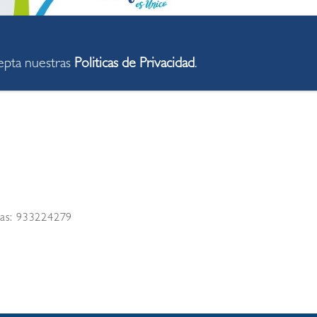
cepta nuestras
Politicas de Privacidad
.
tas: 933224279