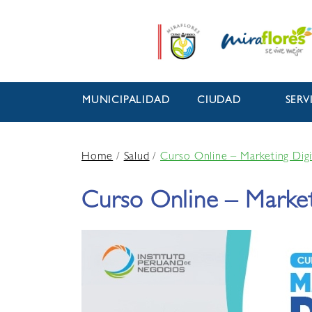
MUNICIPALIDAD
CIUDAD
SERV
Home
/
Salud
/
Curso Online – Marketing Digi
Curso Online – Market