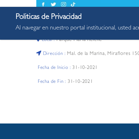
10:00:00
Hora :
Al navegar en nuestro portal institucional, usted a
Parque Maria Reiche
Local :
Mal. de la Marina, Miraflores 15
Dirección :
31-10-2021
Fecha de Inicio :
31-10-2021
Fecha de Fin :