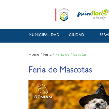
MUNICIPALIDAD
CIUDAD
SERV
Home
/
Feria
/
Feria de Mascotas
Feria de Mascotas