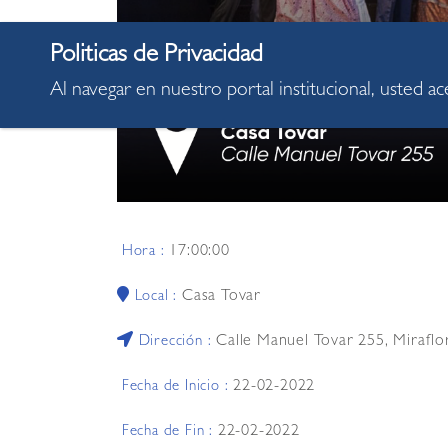
Al navegar en nuestro portal institucional, usted a
17:00:00
Hora :
Casa Tovar
Local :
Calle Manuel Tovar 255, Miraflo
Dirección :
22-02-2022
Fecha de Inicio :
22-02-2022
Fecha de Fin :