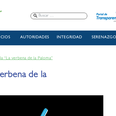
ICIOS
AUTORIDADES
INTEGRIDAD
SERENAZG
la “La verbena de la Paloma”
erbena de la