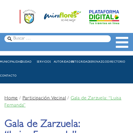
MUNICIPALIDAD
CIUDAD
SERVICIOS
AUTORIDADES
INTEGRIDAD
SERENAZGO
DIRECTORIO
CONTACTO
Home
/
Participación Vecinal
/
Gala de Zarzuela: “Luisa
Fernanda”
Gala de Zarzuela: