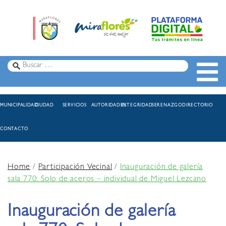
MUNICIPALIDAD
CIUDAD
SERVICIOS
AUTORIDADES
INTEGRIDAD
SERENAZGO
DIRECTORIO
CONTACTO
Home
/
Participación Vecinal
/
Inauguración de galería
sala 770: Solo de aceros – individual de Miguel Lezcano
Inauguración de galería