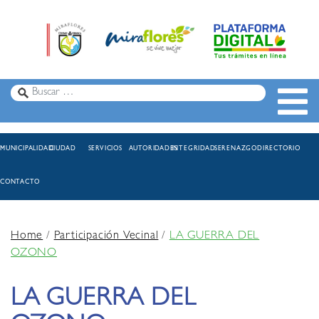
MUNICIPALIDAD
CIUDAD
SERVICIOS
AUTORIDADES
INTEGRIDAD
SERENAZGO
DIRECTORIO
CONTACTO
Home
/
Participación Vecinal
/
LA GUERRA DEL
OZONO
LA GUERRA DEL