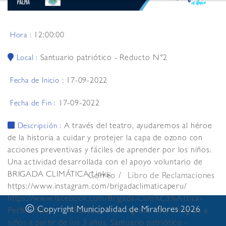
12:00:00
Hora :
Santuario patriótico - Reducto N°2
Local :
17-09-2022
Fecha de Inicio :
17-09-2022
Fecha de Fin :
A través del teatro, ayudaremos al héroe
Descripción :
de la historia a cuidar y protejer la capa de ozono con
acciones preventivas y fáciles de aprender por los niños.
Una actividad desarrollada con el apoyo voluntario de
BRIGADA CLIMÁTICA Links:
Correo
Libro de Reclamaciones
https://www.instagram.com/brigadaclimaticaperu/
https://www.facebook.com/Brigada-Clim%C3%A1tica-
©
Copyright Municipalidad de Miraflores 2026
Per%C3%BA-101982832223188 Ingreso libre Dirigido a
niños a partir de los 3 años. Santuario patriótico -