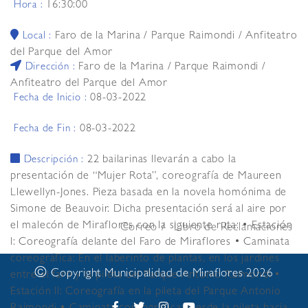
16:30:00
Hora :
Faro de la Marina / Parque Raimondi / Anfiteatro
Local :
del Parque del Amor
Faro de la Marina / Parque Raimondi /
Dirección :
Anfiteatro del Parque del Amor
08-03-2022
Fecha de Inicio :
08-03-2022
Fecha de Fin :
22 bailarinas llevarán a cabo la
Descripción :
presentación de “Mujer Rota”, coreografía de Maureen
Llewellyn-Jones. Pieza basada en la novela homónima de
Simone de Beauvoir. Dicha presentación será al aire por
el malecón de Miraflores con la siguiente ruta: • Estación
Correo
Libro de Reclamaciones
l: Coreografía delante del Faro de Miraflores • Caminata
coreográfica: En el laberinto de plantas, en los jardines
©
Copyright Municipalidad de Miraflores 2026
entre el faro y la pileta del Parque Antonio Raimondi •
Estación ll: Coreografía en la pileta del Parque Antonio