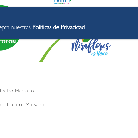
cepta nuestras
Politicas de Privacidad
.
l Teatro Marsano
nte al Teatro Marsano