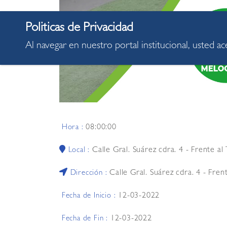
Al navegar en nuestro portal institucional, usted a
08:00:00
Hora :
Calle Gral. Suárez cdra. 4 - Frente a
Local :
Calle Gral. Suárez cdra. 4 - Fre
Dirección :
12-03-2022
Fecha de Inicio :
12-03-2022
Fecha de Fin :