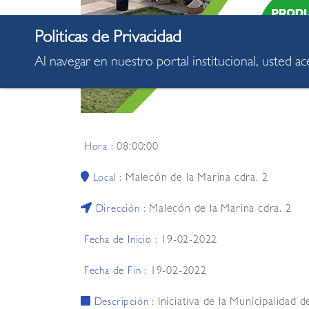
Al navegar en nuestro portal institucional, usted a
08:00:00
Hora :
Malecón de la Marina cdra. 2
Local :
Malecón de la Marina cdra. 2
Dirección :
19-02-2022
Fecha de Inicio :
19-02-2022
Fecha de Fin :
Iniciativa de la Municipalidad
Descripción :