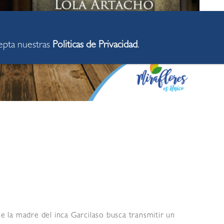
cepta nuestras
Politicas de Privacidad
.
e la madre del inca Garcilaso busca transmitir un