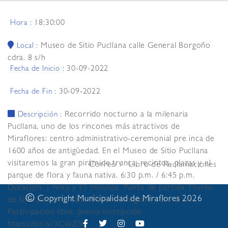
18:30:00
Hora :
Museo de Sitio Pucllana calle General Borgoño
Local :
cdra. 8 s/h
30-09-2022
Fecha de Inicio :
30-09-2022
Fecha de Fin :
Recorrido nocturno a la milenaria
Descripción :
Pucllana, uno de los rincones más atractivos de
Miraflores: centro administrativo-ceremonial pre inca de
1600 años de antigüedad. En el Museo de Sitio Pucllana
visitaremos la gran pirámide trunca, recintos, plazas y el
Correo
Libro de Reclamaciones
parque de flora y fauna nativa. 6:30 p.m. / 6:45 p.m.
Duración: 1 hora y 15 minutos. Punto de partida: Museo
©
Copyright Municipalidad de Miraflores 2026
de Sitio Pucllana, calle General Borgoño cdra. 8 s/n.
Participación libre, previa inscripción:
https://bit.ly/3CkkZYc