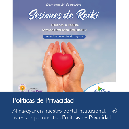
Al navegar en nuestro portal institucional,
10:00:00
Hora :
usted acepta nuestras
Politicas de Privacidad
.
Santuario Patriótico Reducto N° 2
Local :