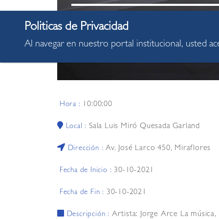
Al navegar en nuestro portal institucional, usted a
10:00:00
Hora :
Sala Luis Miró Quesada Garland
Local :
Av. José Larco 450, Miraflores
Dirección :
30-10-2021
Fecha de Inicio :
30-10-2021
Fecha de Fin :
Artista: Jorge Arce La música,
Descripción :