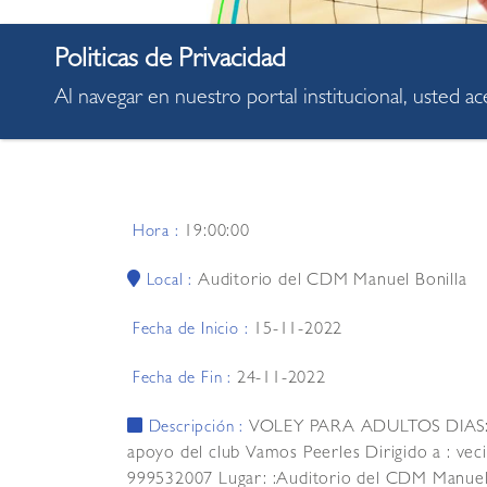
Al navegar en nuestro portal institucional, usted a
19:00:00
Hora :
Auditorio del CDM Manuel Bonilla
Local :
15-11-2022
Fecha de Inicio :
24-11-2022
Fecha de Fin :
VOLEY PARA ADULTOS DIAS: 
Descripción :
apoyo del club Vamos Peerles Dirigido a : veci
999532007 Lugar: :Auditorio del CDM Manuel