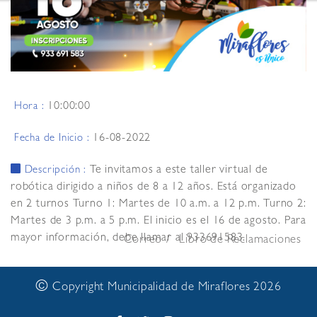
10:00:00
Hora :
16-08-2022
Fecha de Inicio :
Te invitamos a este taller virtual de
Descripción :
robótica dirigido a niños de 8 a 12 años. Está organizado
en 2 turnos Turno 1: Martes de 10 a.m. a 12 p.m. Turno 2:
Martes de 3 p.m. a 5 p.m. El inicio es el 16 de agosto. Para
mayor información, debe llamar al 933691583.
Correo
Libro de Reclamaciones
©
Copyright Municipalidad de Miraflores 2026