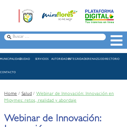
MUNICIPALIDAD
CIUDAD
SERVICIOS
AUTORIDADES
INTEGRIDAD
SERENAZGO
DIRECTORIO
CONTACTO
Home
/
Salud
/
Webinar de Innovación: Innovación en
Mipymes: retos, realidad y abordaje
Webinar de Innovación: