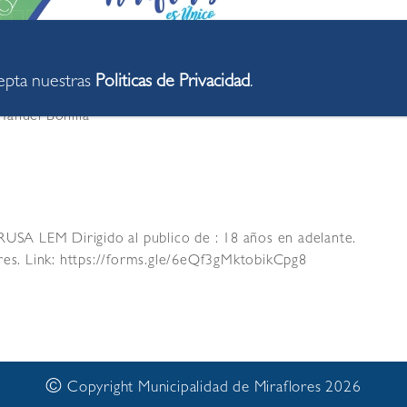
cepta nuestras
Politicas de Privacidad
.
anuel Bonilla
RUSA LEM Dirigido al publico de : 18 años en adelante.
res. Link: https://forms.gle/6eQf3gMktobikCpg8
©
Copyright Municipalidad de Miraflores 2026