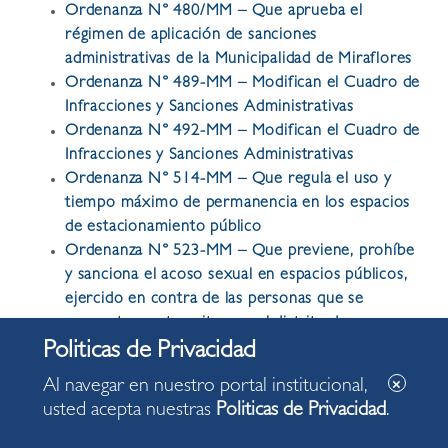
Ordenanza N° 480/MM – Que aprueba el
régimen de aplicación de sanciones
administrativas de la Municipalidad de Miraflores
Ordenanza N° 489-MM – Modifican el Cuadro de
Infracciones y Sanciones Administrativas
Ordenanza N° 492-MM – Modifican el Cuadro de
Infracciones y Sanciones Administrativas
Ordenanza N° 514-MM – Que regula el uso y
tiempo máximo de permanencia en los espacios
de estacionamiento público
Ordenanza N° 523-MM – Que previene, prohíbe
y sanciona el acoso sexual en espacios públicos,
ejercido en contra de las personas que se
encuentren o transiten en el distrito de
Miraflores
Ordenanza N° 525-MM – Que regula el servicio
Al navegar en nuestro portal institucional,
de arrendamiento y entrega de productos con
usted acepta nuestras
Politicas de Privacidad
.
vehículos de mocromovilidad y/o motocicletas
Ordenanza N° 527-MM – Que regula los