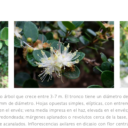
árbol que crece entre 3-7 m. El tronco tiene un diámetro de 
1 mm de diámetro. Hojas opuestas simples, elípticas, con entre
 en el envés; vena media impresa en el haz, elevada en el envés
edondeada; márgenes aplanados o revolutos cerca de la base, 
canalados. Inflorescencias axilares en dicasio con flor centra