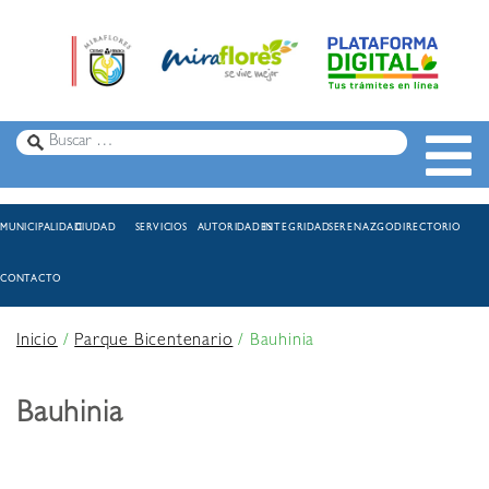
MUNICIPALIDAD
CIUDAD
SERVICIOS
AUTORIDADES
INTEGRIDAD
SERENAZGO
DIRECTORIO
CONTACTO
Inicio
/
Parque Bicentenario
/
Bauhinia
Bauhinia