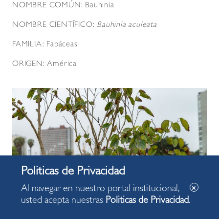
NOMBRE COMÚN: Bauhinia
NOMBRE CIENTÍFICO:
Bauhinia aculeata
FAMILIA: Fabáceas
ORIGEN: América
Al navegar en nuestro portal institucional,
usted acepta nuestras
Politicas de Privacidad
.