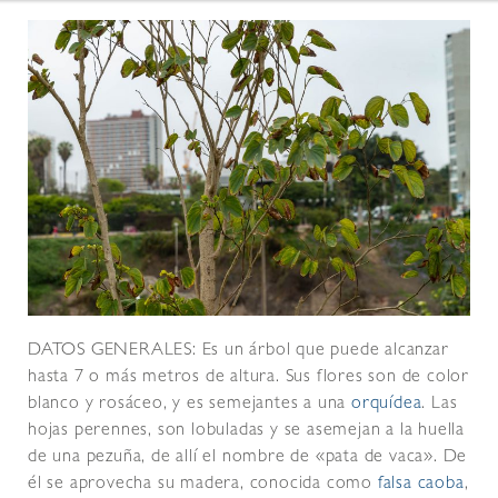
DATOS GENERALES: Es un árbol que puede alcanzar
hasta 7 o más metros de altura. Sus flores son de color
blanco y rosáceo, y es semejantes a una
orquídea
. Las
hojas perennes, son lobuladas y se asemejan a la huella
de una pezuña, de allí el nombre de «pata de vaca». De
él se aprovecha su madera, conocida como
falsa caoba
,