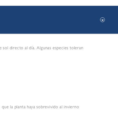
presentan en espigas y pueden ser blancas o
con otras plantas parecidas creando
ol directo al día. Algunas especies toleran
que la planta haya sobrevivido al invierno