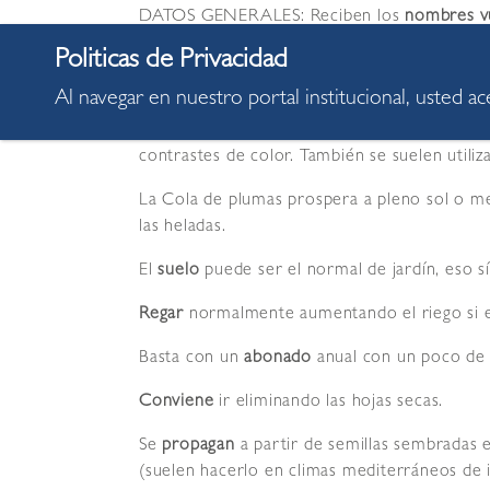
DATOS GENERALES: Reciben los
nombres v
Son plantas de tallo hueco y
hojas
en forma d
de color crema y tener toques de color púrp
Al navegar en nuestro portal institucional, usted a
Se emplean
como ornamental por sus flores (
contrastes de color. También se suelen uti
La Cola de plumas prospera a pleno sol o m
las heladas.
El
suelo
puede ser el normal de jardín, eso s
Regar
normalmente aumentando el riego si el
Basta con un
abonado
anual con un poco de e
Conviene
ir eliminando las hojas secas.
Se
propagan
a partir de semillas sembradas e
(suelen hacerlo en climas mediterráneos de i