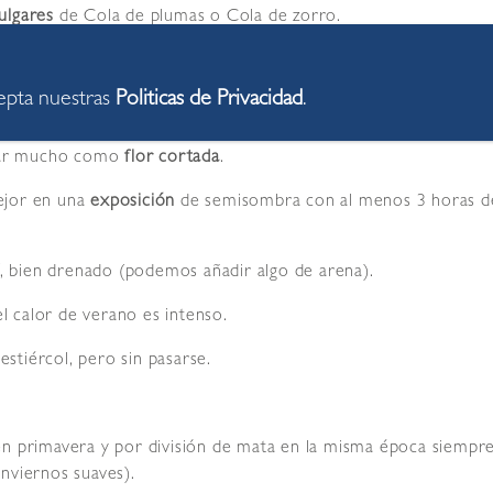
ulgares
de Cola de plumas o Cola de zorro.
e cintas que no suelen superar el metro de alto. Las
flores
se 
ura.
cepta nuestras
Politicas de Privacidad
.
espigas) y su follaje para formar setos bajos y macizos junto 
lizar mucho como
flor cortada
.
ejor en una
exposición
de semisombra con al menos 3 horas de s
í, bien drenado (podemos añadir algo de arena).
 calor de verano es intenso.
stiércol, pero sin pasarse.
n primavera y por división de mata en la misma época siempre 
nviernos suaves).