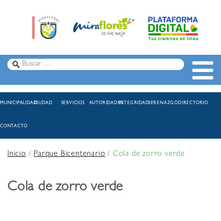
MUNICIPALIDAD
CIUDAD
SERVICIOS
AUTORIDADES
INTEGRIDAD
SERENAZGO
DIRECTORIO
CONTACTO
Inicio
/
Parque Bicentenario
/
Cola de zorro verde
Cola de zorro verde