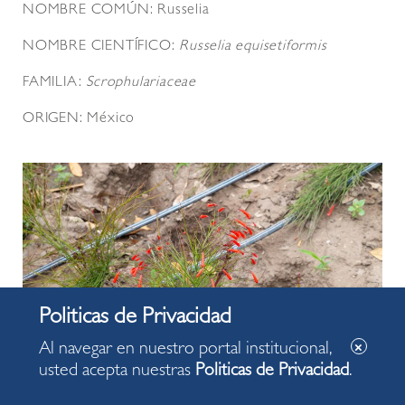
NOMBRE COMÚN: Russelia
NOMBRE CIENTÍFICO:
Russelia equisetiformis
FAMILIA:
Scrophulariaceae
ORIGEN: México
Al navegar en nuestro portal institucional,
usted acepta nuestras
Politicas de Privacidad
.