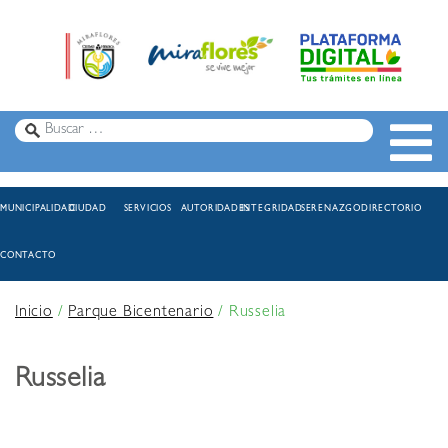
MUNICIPALIDAD
CIUDAD
SERVICIOS
AUTORIDADES
INTEGRIDAD
SERENAZGO
DIRECTORIO
CONTACTO
Inicio
/
Parque Bicentenario
/
Russelia
Russelia