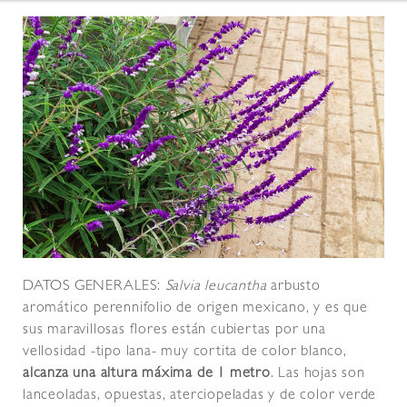
DATOS GENERALES:
Salvia leucantha
arbusto
aromático perennifolio de origen mexicano, y es que
sus maravillosas flores están cubiertas por una
vellosidad -tipo lana- muy cortita de color blanco,
alcanza una altura máxima de 1 metro
. Las hojas son
lanceoladas, opuestas, aterciopeladas y de color verde