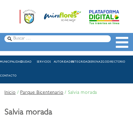
MUNICIPALIDAD
CIUDAD
SERVICIOS
AUTORIDADES
INTEGRIDAD
SERENAZGO
DIRECTORIO
CONTACTO
Inicio
/
Parque Bicentenario
/
Salvia morada
Salvia morada