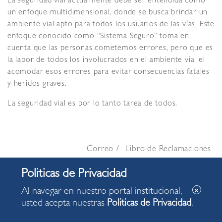
La seguridad vial actualmente debe ser entendida como
un enfoque multidimensional, donde se busca brindar un
ambiente vial apto para todos los usuarios de las vías. Este
enfoque conocido como “Sistema Seguro” toma en
cuenta que las personas cometemos errores, pero que es
la labor de todos los involucrados en el ambiente vial el
acomodar esos errores para evitar consecuencias fatales
y heridos graves.
La seguridad vial es por lo tanto tarea de todos.
Correo
Libro de Reclamaciones
©
Copyright Municipalidad de Miraflores 2026
Al navegar en nuestro portal institucional,
usted acepta nuestras
Politicas de Privacidad
.