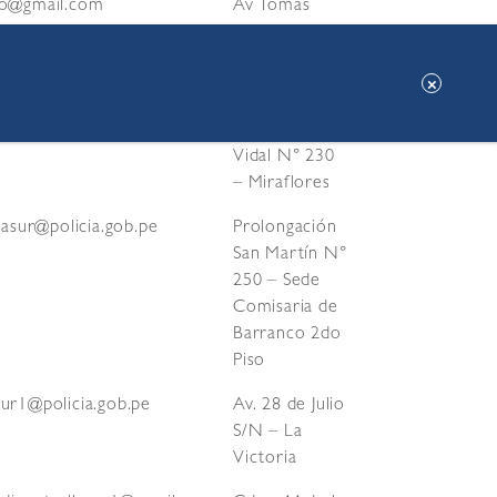
io@gmail.com
Av Tomás
Marsano N°
1163 –
Miraflores
aflores@yahoo.com
Ca. General
Vidal N° 230
– Miraflores
imasur@policia.gob.pe
Prolongación
San Martín N°
250 – Sede
Comisaria de
Barranco 2do
Piso
sur1@policia.gob.pe
Av. 28 de Julio
S/N – La
Victoria