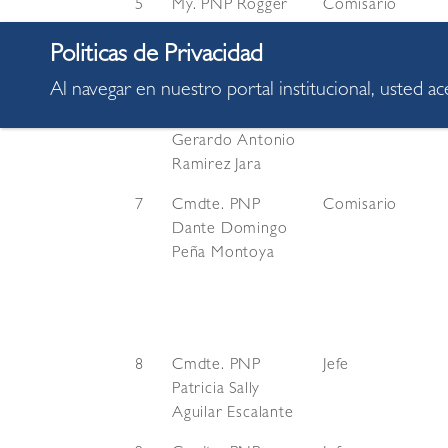
5
My. PNP Rogger
Comisario
Jesse Chichipe
Rojas
Al navegar en nuestro portal institucional, usted a
6
Cmdte. PNP
Jefe
Gerardo Antonio
Ramirez Jara
7
Cmdte. PNP
Comisario
Dante Domingo
Peña Montoya
8
Cmdte. PNP
Jefe
Patricia Sally
Aguilar Escalante