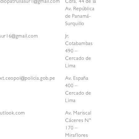
diopatrullasur1@gmail.com
Cdra. 44 de la
Av. República
de Panamá-
Surquillo
asur16@gmail.com
Jr.
Cotabambas
490 –
Cercado de
Lima
ext.ceopol@policia.gob.pe
Av. España
400 –
Cercado de
Lima
utlook.com
Av. Mariscal
Cáceres N°
170 –
Miraflores