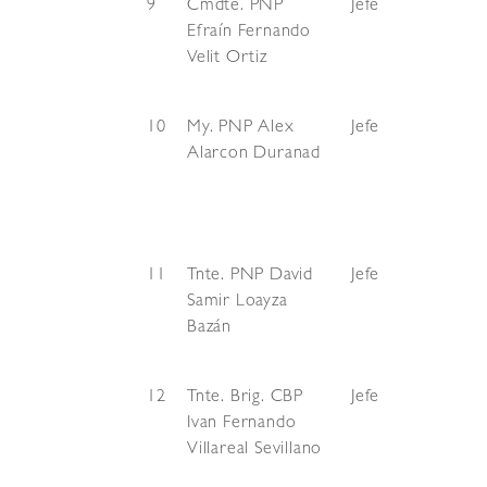
9
Cmdte. PNP
Jefe
Efraín Fernando
Velit Ortiz
10
My. PNP Alex
Jefe
Alarcon Duranad
11
Tnte. PNP David
Jefe
Samir Loayza
Bazán
12
Tnte. Brig. CBP
Jefe
Ivan Fernando
Villareal Sevillano