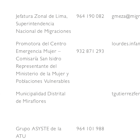
Jefatura Zonal de Lima,
964 190 082
gmeza@migra
Superintendencia
Nacional de Migraciones
Promotora del Centro
lourdes.inf
Emergencia Mujer –
932 871 293
Comisaría San Isidro
Representante del
Ministerio de la Mujer y
Poblaciones Vulnerables
e
Municipalidad Distrital
tgutierrezf
de Miraflores
Grupo ASYSTE de la
964 101 988
ATU