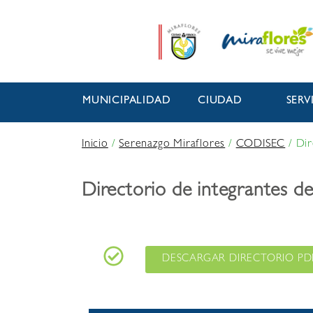
MUNICIPALIDAD
CIUDAD
SERV
Inicio
/
Serenazgo Miraflores
/
CODISEC
/
Dir
Directorio de integrantes 
DESCARGAR DIRECTORIO PD