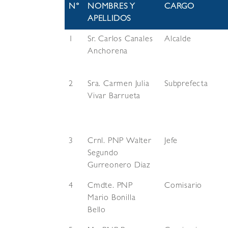
N°
NOMBRES Y
CARGO
APELLIDOS
1
Sr. Carlos Canales
Alcalde
Anchorena
2
Sra. Carmen Julia
Subprefecta
Vivar Barrueta
3
Crnl. PNP Walter
Jefe
Segundo
Gurreonero Diaz
4
Cmdte. PNP
Comisario
Mario Bonilla
Bello