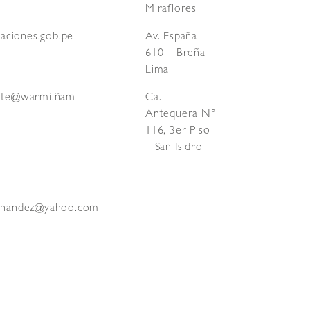
Miraflores
ciones.gob.pe
Av. España
610 – Breña –
Lima
ante@warmi.ñam
Ca.
Antequera N°
116, 3er Piso
– San Isidro
ernandez@yahoo.com