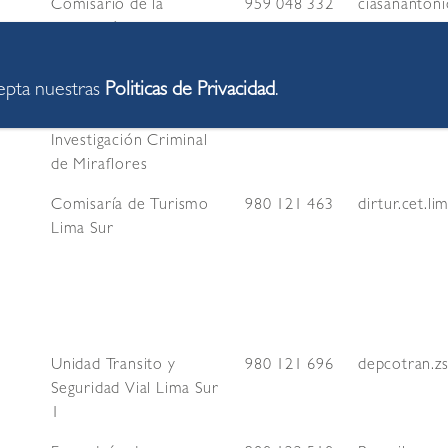
Comisario de la
959 048 332
ciasananton
Comisaría De San
Antonio
cepta nuestras
Politicas de Privacidad
.
Departamento de
959 284 469
divincrimir
Investigación Criminal
de Miraflores
Comisaría de Turismo
980 121 463
dirtur.cet.l
Lima Sur
Unidad Transito y
980 121 696
depcotran.z
Seguridad Vial Lima Sur
1