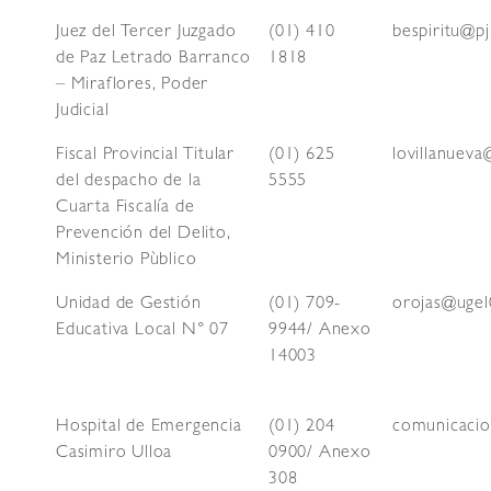
Juez del Tercer Juzgado
(01) 410
bespiritu@pj
de Paz Letrado Barranco
1818
– Miraflores, Poder
Judicial
Fiscal Provincial Titular
(01) 625
lovillanuev
del despacho de la
5555
Cuarta Fiscalía de
Prevención del Delito,
Ministerio Pùblico
Unidad de Gestión
(01) 709-
orojas@ugel
Educativa Local N° 07
9944/ Anexo
14003
Hospital de Emergencia
(01) 204
comunicacio
Casimiro Ulloa
0900/ Anexo
308