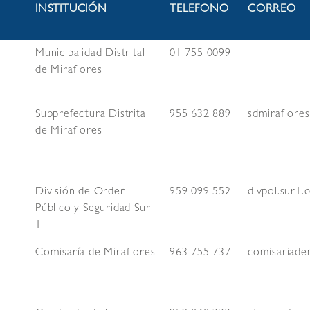
INSTITUCIÓN
TELEFONO
CORREO
Municipalidad Distrital
01 755 0099
de Miraflores
Subprefectura Distrital
955 632 889
sdmiraflore
de Miraflores
División de Orden
959 099 552
divpol.sur1.
Público y Seguridad Sur
1
Comisaría de Miraflores
963 755 737
comisariade