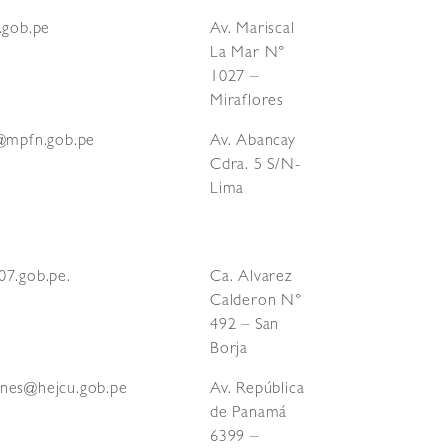
.gob.pe
Av. Mariscal
La Mar N°
1027 –
Miraflores
a@mpfn.gob.pe
Av. Abancay
Cdra. 5 S/N-
Lima
07.gob.pe.
Ca. Alvarez
Calderon N°
492 – San
Borja
nes@hejcu.gob.pe
Av. República
de Panamá
6399 –