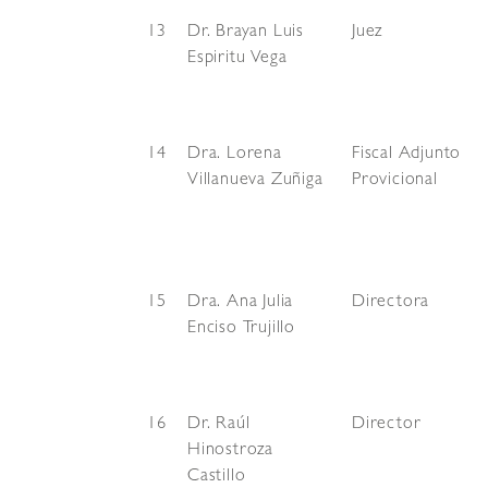
13
Dr. Brayan Luis
Juez
Espiritu Vega
14
Dra. Lorena
Fiscal Adjunto
Villanueva Zuñiga
Provicional
15
Dra. Ana Julia
Directora
Enciso Trujillo
16
Dr. Raúl
Director
Hinostroza
Castillo