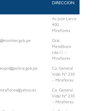
DIRECCION
Av Jose Larco
400,
Miraflores
s@mininter.gob.pe
Gral.
Mendiburo
cda.11 –
Miraflores
ceopol@policia.gob.pe
Ca. General
Vidal N° 230
– Miraflores
miraflores@yahoo.es
Ca. General
Vidal N° 230
– Miraflores