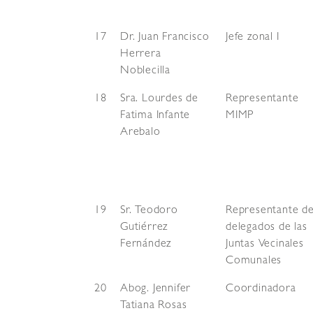
17
Dr. Juan Francisco
Jefe zonal I
Herrera
Noblecilla
18
Sra. Lourdes de
Representante
Fatima Infante
MIMP
Arebalo
19
Sr. Teodoro
Representante d
Gutiérrez
delegados de las
Fernández
Juntas Vecinales
Comunales
20
Abog. Jennifer
Coordinadora
Tatiana Rosas