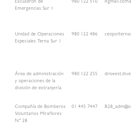
Escuadrón de
980 122 510
Rgmail.coma
Emergencias Sur 1
Unidad de Operaciones
980 122 486
ceopoltern
Especiales Terna Sur 1
Área de administración
980 122 255
dirseest.div
y operaciones de la
división de extranjería.
Compañía de Bomberos
01 445 7447
B28_adm@o
Voluntarios Miraflores
N° 28